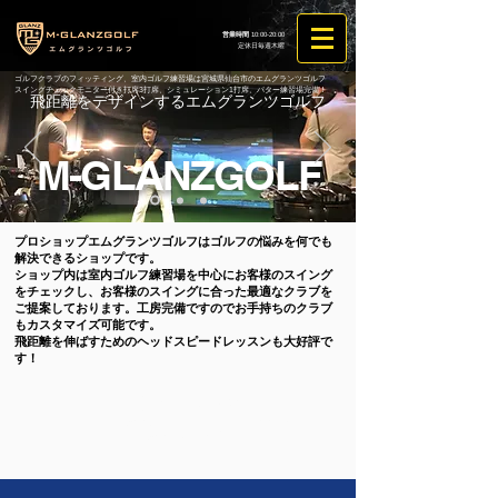
営業時間
10:00-20:00
定休日毎週木曜
ゴルフクラブのフィッティング、室内ゴルフ練習場は宮城県仙台市のエムグランツゴルフ
スイングチェックモニター付き打席3打席、シミュレーション1打席、パター練習場完備！
飛距離をデザインするエムグランツゴルフ
M-GLANZGOLF
プロショップエムグランツゴルフはゴルフの悩みを何でも
解決できるショップです。
ショップ内は室内ゴルフ練習場を中心にお客様のスイング
をチェックし、お客様のスイングに合った最適なクラブを
ご提案しております。工房完備ですのでお手持ちのクラブ
もカスタマイズ可能です。
​飛距離を伸ばすためのヘッドスピードレッスンも大好評で
す！
会員料金プラン
スイングチェックモニター付き打席3打席、シミュレーション1打席、
パター練習場完備！